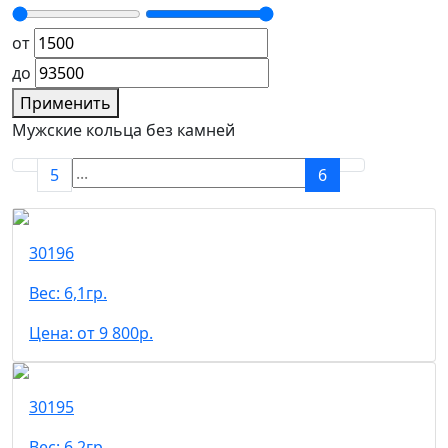
от
до
Применить
Мужские кольца без камней
5
6
30196
Вес: 6,1гр.
Цена: от 9 800р.
30195
Вес: 6,2гр.