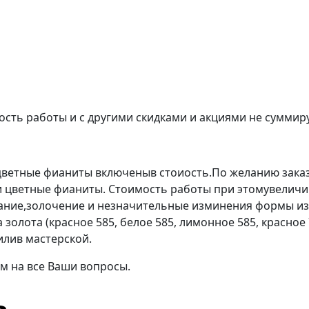
ость работы и с другими скидками и акциями не суммиру
сцветные фианиты включеныв стоиость.По желанию зака
 цветные фианиты. Стоимость работы при этомувеличив
ание,золочение и незначительные изминения формы из
золота (красное 585, белое 585, лимонное 585, красное
илив мастерской.
м на все Ваши вопросы.