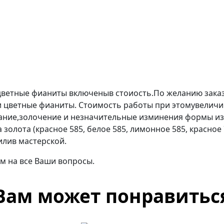
сцветные фианиты включеныв стоиость.По желанию зака
 цветные фианиты. Стоимость работы при этомувеличив
ание,золочение и незначительные изминения формы из
золота (красное 585, белое 585, лимонное 585, красное
илив мастерской.
м на все Ваши вопросы.
Вам может понравитьс