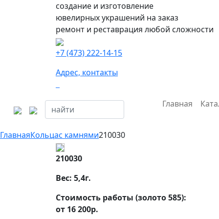
создание и изготовление
ювелирных украшений на заказ
ремонт и реставрация любой сложности
+7 (473) 222-14-15
Адрес, контакты
Главная
Ката
Главная
Кольца
с камнями
210030
210030
Вес:
5,4
г.
Стоимость работы (золото 585):
от 16 200р.