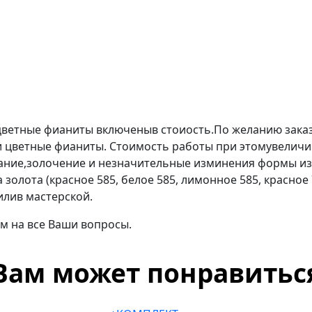
сцветные фианиты включеныв стоиость.По желанию зака
 цветные фианиты. Стоимость работы при этомувеличив
ание,золочение и незначительные изминения формы из
золота (красное 585, белое 585, лимонное 585, красное
илив мастерской.
м на все Ваши вопросы.
Вам может понравитьс