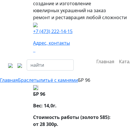
создание и изготовление
ювелирных украшений на заказ
ремонт и реставрация любой сложности
+7 (473) 222-14-15
Адрес, контакты
Главная
Ката
Главная
Браслеты
литьё с камнями
БР 96
БР 96
Вес:
14,0
г.
Стоимость работы (золото 585):
от 28 300р.