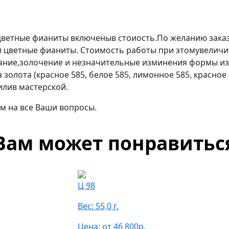
сцветные фианиты включеныв стоиость.По желанию зака
 цветные фианиты. Стоимость работы при этомувеличив
ание,золочение и незначительные изминения формы из
золота (красное 585, белое 585, лимонное 585, красное
илив мастерской.
м на все Ваши вопросы.
Вам может понравитьс
Ц 98
Вес: 55,0 г.
Цена: от 46 800р.