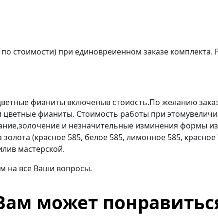
 по стоимости) при единовреиенном заказе комплекта. 
сцветные фианиты включеныв стоиость.По желанию зака
 цветные фианиты. Стоимость работы при этомувеличив
ание,золочение и незначительные изминения формы из
золота (красное 585, белое 585, лимонное 585, красное
илив мастерской.
м на все Ваши вопросы.
Вам может понравитьс