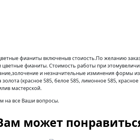
сцветные фианиты включеныв стоиость.По желанию зака
 цветные фианиты. Стоимость работы при этомувеличив
ание,золочение и незначительные изминения формы из
золота (красное 585, белое 585, лимонное 585, красное
илив мастерской.
м на все Ваши вопросы.
Вам может понравитьс